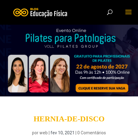
HERNIA-DE-DISCO
por
web
|
fev 10, 2021
|
0 Comentários