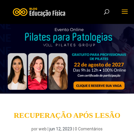
RECUPERAÇÃO APÓS LESÃO
por
web
|
jun 12, 2023
|
0 Comentários