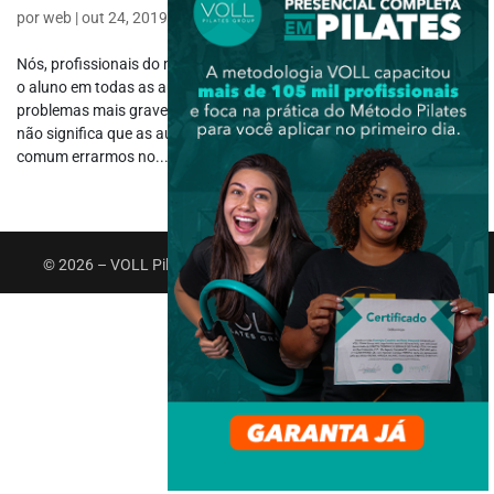
por
web
|
out 24, 2019
|
Atuação Profissional
Nós, profissionais do movimento, tentamos dar nosso melhor para
o aluno em todas as aulas, buscando soluções para seus
problemas mais graves e alívio para suas dores. Mas nosso esforço
não significa que as aulas estão funcionando. Na verdade, é muito
comum errarmos no...
© 2026 – VOLL Pilates Group. Todos os direitos reservados.