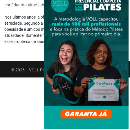
por
Eduardo Altoé
|
abr 20, 2017
|
Saúde e Bem-estar
Nos últimos anos, a obesidade vem sendo tratada com muito mais
seriedade. Segundo a Organização Mundial da Saúde (OMS), a
obesidade é um dos maiores problemas de saúde pública da
atualidade. Somente no Brasil, a população adulta atinge 20% com
esse problema de saúde,...
© 2026 – VOLL Pilates Group. Todos os direitos reservados.