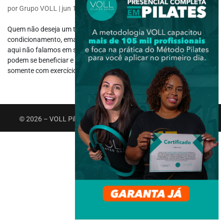
por
Grupo VOLL
|
jun 19, 2017
|
Saúde e Bem-estar
Quem não deseja um treinamento para melhorar o
condicionamento, emagrecer e de quebra ganhar mais saúde? E
aqui não falamos em ser um atleta de alto nível. Pessoas “normais”,
podem se beneficiar e muito através de um treinamento feito
somente com exercícios aeróbicos....
© 2026 – VOLL Pilates Group. Todos os direitos reservados.