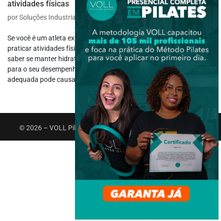
atividades físicas
por
Soluções Industriais
|
abr 24, 2023
|
Saúde e Bem-estar
Se você é um atleta experiente ou está apenas começando a
praticar atividades físicas, uma das principais preocupações é
saber se manter hidratado durante a prática, pois é fundamental
para o seu desempenho e bem-estar. A falta de hidratação
adequada pode causar...
© 2026 – VOLL Pilates Group. Todos os direitos reservados.