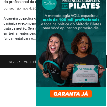
do profissional da educação física
por
seufisio
|
nov 4, 2024
|
Atuação Profissional
,
Carreira
A carreira do profissional da educação física pode ser bastante
dinâmica e recompensadora, mas também desafiadora quando se
trata de gestão. Seja no âmbito de academias, Studios de Pilates ou
em treinamentos personalizados, uma gestão organizada é
fundamental para o...
© 2026 – VOLL Pilates Group. Todos os direitos reservados.