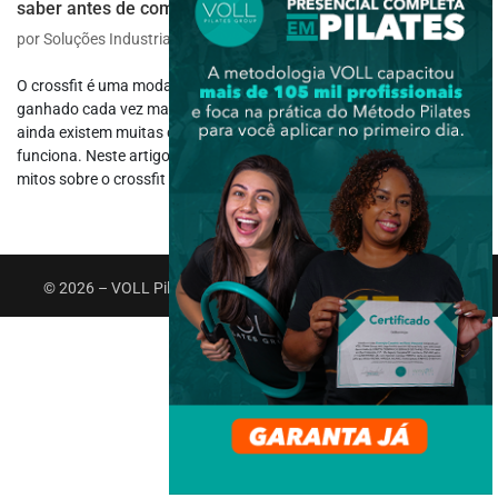
saber antes de começar
por
Soluções Industriais
|
mar 13, 2023
|
Funcional
O crossfit é uma modalidade de treinamento físico que tem
ganhado cada vez mais adeptos nos últimos anos. No entanto,
ainda existem muitas dúvidas sobre o que é o crossfit e como
funciona. Neste artigo, vamos esclarecer alguns dos principais
mitos sobre o crossfit e...
© 2026 – VOLL Pilates Group. Todos os direitos reservados.