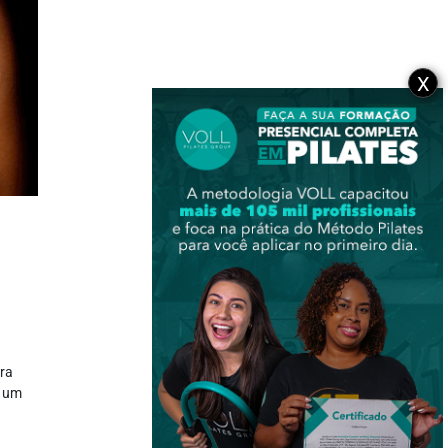
X
ira
a um