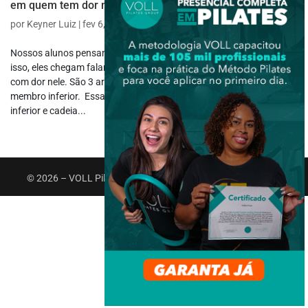
em quem tem dor no joelho
por
Keyner Luiz
|
fev 6, 2020
|
Reabilitação
Nossos alunos pensam que o tornozelo é só uma articulação. Por
isso, eles chegam falando que torceram o tornozelo ou que estão
com dor nele. São 3 articulações que formam essa parte do
membro inferior. Essas articulações influenciam todo o membro
inferior e cadeia...
© 2026 – VOLL Pilates Group. Todos os direitos reservados.