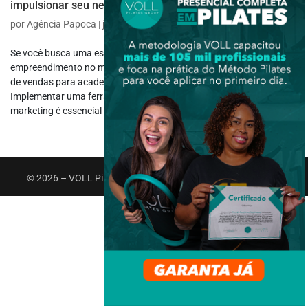
impulsionar seu negócio
por
Agência Papoca
|
jun 17, 2024
|
Atuação Profissional
,
Carreira
Se você busca uma estratégia para impulsionar seu
empreendimento no mundo do esporte e da atividade física, o funil
de vendas para academia pode ser o que você procura.
Implementar uma ferramenta de funil de vendas em suas ações de
marketing é essencial para o sucesso...
© 2026 – VOLL Pilates Group. Todos os direitos reservados.