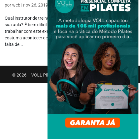
por
web
|
nov 26, 2019
|
Funcional
Qual instrutor de treinamento funcional não usa agachamentos em
sua aula? É bem difícil isso acontecer, mas alguns ainda evitam
trabalhar com este exercício tão polêmico, esse comportamento
costuma acontecer devido a alguns mitos sobre agachamento. A
falta de...
© 2026 – VOLL Pilates Group. Todos os direitos reservados.