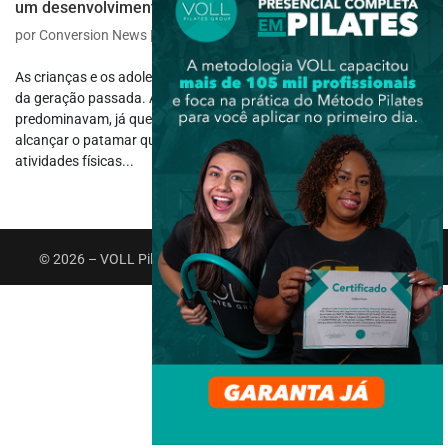
um desenvolvimento saudável
por
Conversion News
|
dez 2, 2024
|
Infantil e Escolar
As crianças e os adolescentes de hoje levam vidas muito diferentes
da geração passada. Antigamente, as brincadeiras ao ar livre
predominavam, já que a tecnologia ainda estava bem longe de
alcançar o patamar que estamos habituados. Diante disso, as
atividades físicas...
© 2026 – VOLL Pilates Group. Todos os direitos reservados.