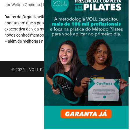
por
Welton Godinho
|
fev 5, 2021
|
Idosos
,
Reabilitação
Dados da Organização Mundial de Saúde (OMS) em 2014
apontavam que a população mundial passou a alcançar uma
expectativa de vida maior do que em décadas anteriores devido aos
novos conhecimentos terapêuticos e farmacológicos desenvolvidos
– além de melhorias na saúde...
© 2026 – VOLL Pilates Group. Todos os direitos reservados.