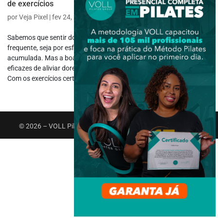
de exercícios
por
Veja Pixel
|
fev 24, 2025
|
Saúde e Bem-estar
Sabemos que sentir dores no corpo é algo muito comum e
frequente, seja por esforço excessivo, má postura ou tensão
acumulada. Mas a boa notícia é que existem formas simples e
eficazes de aliviar dores musculares e reduzir esse desconforto.
Com os exercícios certos, é...
© 2026 – VOLL Pilates Group. Todos os direitos reservados.