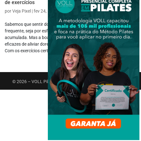
de exercícios
por
Veja Pixel
|
fev 24, 2025
|
Saúde e Bem-estar
Sabemos que sentir dores no corpo é algo muito comum e
frequente, seja por esforço excessivo, má postura ou tensão
acumulada. Mas a boa notícia é que existem formas simples e
eficazes de aliviar dores musculares e reduzir esse desconforto.
Com os exercícios certos, é...
© 2026 – VOLL Pilates Group. Todos os direitos reservados.