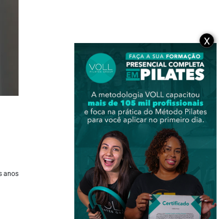
X
os anos