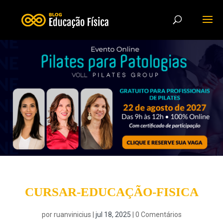
CURSAR-EDUCAÇÃO-FISICA
por
ruanvinicius
|
jul 18, 2025
|
0 Comentários