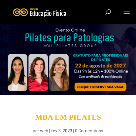
MBA EM PILATES
por
web
|
fev 3, 2023
|
0 Comentários