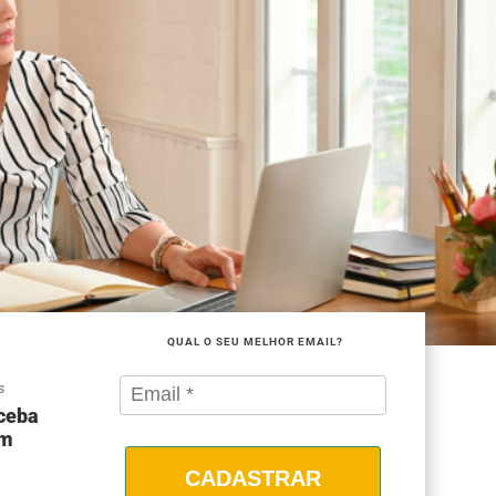
QUAL O SEU MELHOR EMAIL?
S
eceba
om
CADASTRAR