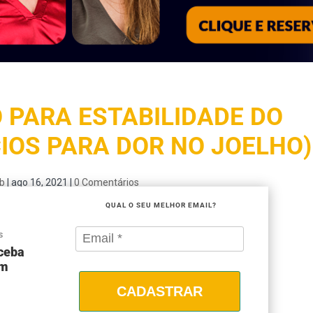
O PARA ESTABILIDADE DO
CIOS PARA DOR NO JOELHO)
b
|
ago 16, 2021
|
0 Comentários
QUAL O SEU MELHOR EMAIL?
S
eceba
om
CADASTRAR