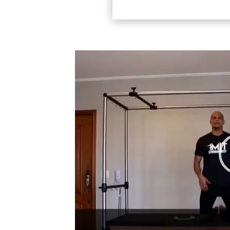
Tocador
de
vídeo