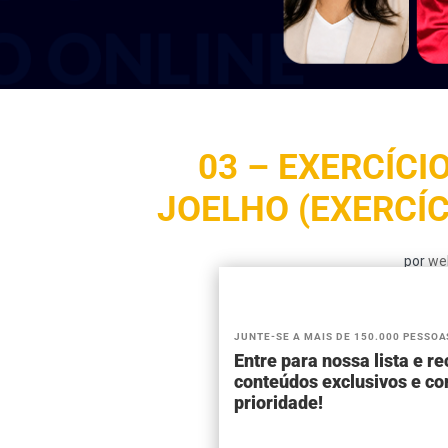
03 – EXERCÍCI
JOELHO (EXERCÍ
por
we
JUNTE-SE A MAIS DE 150.000 PESSOA
Entre para nossa lista e r
conteúdos exclusivos e c
prioridade!