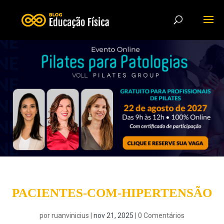
PACIENTES-COM-HIPERTENSÃO
por
ruanvinicius
|
nov 21, 2025
|
0 Comentários