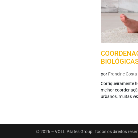
COORDENAÇ
BIOLÓGICA
por
Francine Costa
Corriqueiramente h
melhor coordenação
urbanos, muitas vez
© 2026 – VOLL Pilates Group. Todos os direitos rese