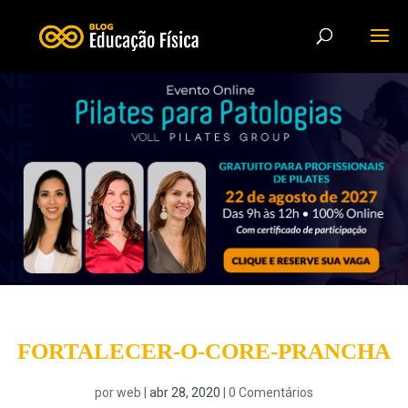
FORTALECER-O-CORE-PRANCHA
por
web
|
abr 28, 2020
|
0 Comentários