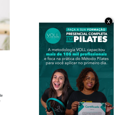
X
le
e