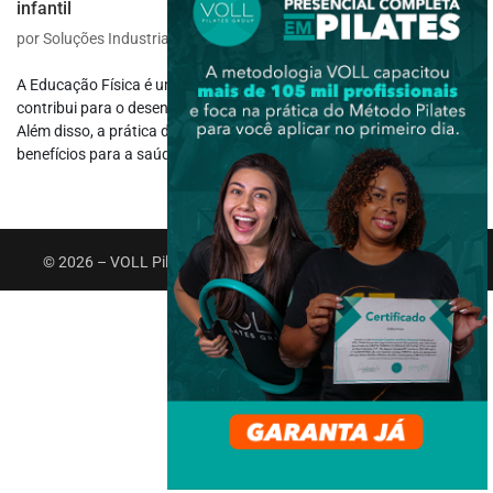
infantil
por
Soluções Industriais
|
jun 5, 2023
|
Infantil e Escolar
A Educação Física é uma disciplina fundamental nas escolas, pois
contribui para o desenvolvimento infantil, seja físico ou mental.
Além disso, a prática de atividades físicas regulares traz inúmeros
benefícios para a saúde, tanto no curto quanto no longo prazo. A...
© 2026 – VOLL Pilates Group. Todos os direitos reservados.