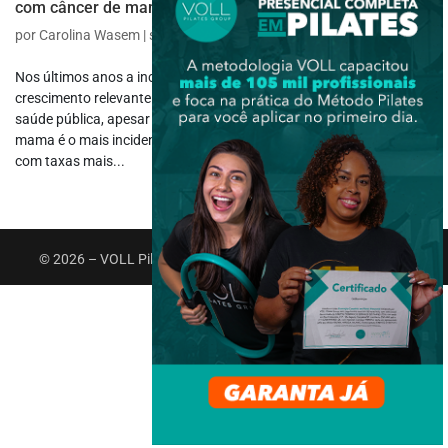
com câncer de mama?
por
Carolina Wasem
|
set 18, 2023
|
Reabilitação
Nos últimos anos a incidência de câncer de mama (CM) teve um
crescimento relevante e vem sendo cada vez mais um problema de
saúde pública, apesar dos avanços no tratamento. O câncer de
mama é o mais incidente em mulheres de todas as regiões do Brasil,
com taxas mais...
© 2026 – VOLL Pilates Group. Todos os direitos reservados.