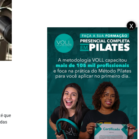
X
té que
 das