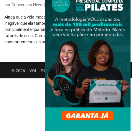
por
Conversion News
|
out 14, 2024
|
Saúde e Bem-estar
Ainda que a vida moderna traga muitas comodidades e confortos, é
inegável que ela também possui diversos efeitos colaterais,
principalmente quando falamos sobre as doenças da coluna e seus
fatores de risco. Com a tecnologia se revolucionando
constantemente, as pessoas...
© 2026 – VOLL Pilates Group. Todos os direitos reservados.