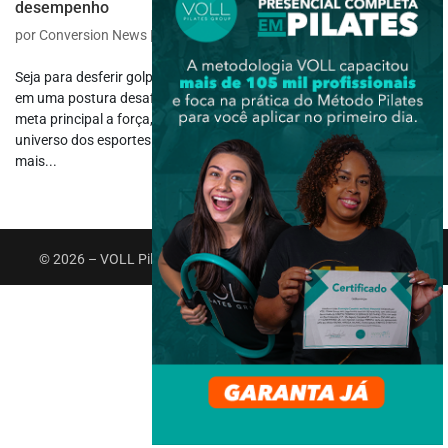
desempenho
por
Conversion News
|
jun 9, 2025
|
Esportes
,
Outros Esportes
Seja para desferir golpes em uma luta ou aguentar vários minutos
em uma postura desafiadora, muitas práticas esportivas têm como
meta principal a força, o equilíbrio e a resistência à fadiga. O
universo dos esportes é amplo e diverso. Enquanto alguns exigem
mais...
© 2026 – VOLL Pilates Group. Todos os direitos reservados.