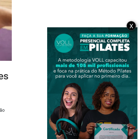
X
es
não