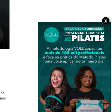
X
 as
inos