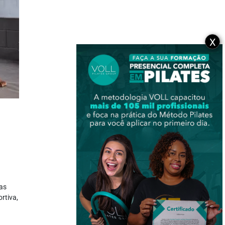
X
cas
rtiva,