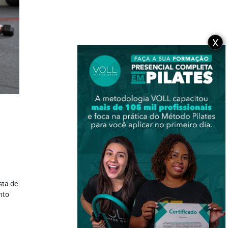
X
sta de
nto