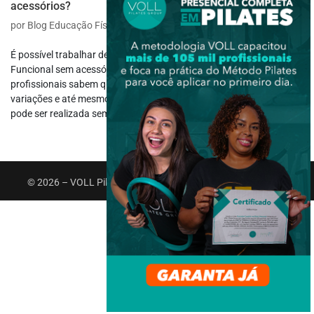
acessórios?
por
Blog Educação Física
|
set 27, 2021
|
Aulas
É possível trabalhar de forma efetiva e completa o Treinamento
Funcional sem acessórios? Sim, é possível. Mas poucos
profissionais sabem que nem sempre uma aula eficiente, com
variações e até mesmo com um grau maior de dificuldade elevado
pode ser realizada sem o...
© 2026 – VOLL Pilates Group. Todos os direitos reservados.