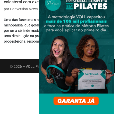
colesterol com exercícios
por
Conversion News
|
set 22, 2025
|
Saúde e Bem-estar
Uma das fases mais naturais da vida da mulher é a famosa
menopausa, que geralmente ocorre entre 45 e 55 anos, marcada
por uma série de mudanças hormonais. Durante esse período, há
uma diminuição na produção de hormônios como estrogênio e
progesterona, responsáveis...
© 2026 – VOLL Pilates Group. Todos os direitos reservados.