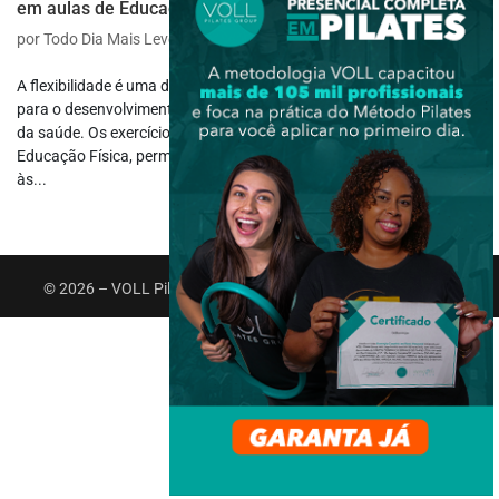
em aulas de Educação Física
por
Todo Dia Mais Leve
|
jan 20, 2025
|
Esportes
,
Outros Esportes
A flexibilidade é uma das capacidades físicas mais importantes
para o desenvolvimento motor, a prevenção de lesões e a promoção
da saúde. Os exercícios de flexibilidade são indispensáveis na
Educação Física, permitindo treinos personalizados e adaptados
às...
© 2026 – VOLL Pilates Group. Todos os direitos reservados.