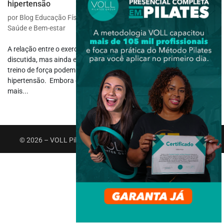
hipertensão
por
Blog Educação Física
|
nov 24, 2025
|
Aulas
,
Grupos Especiais
,
Saúde e Bem-estar
A relação entre o exercício físico e pressão arterial é amplamente
discutida, mas ainda existem dúvidas sobre como a musculação e o
treino de força podem colaborar no cuidado de pacientes com
hipertensão. Embora o exercício aeróbico seja frequentemente o
mais...
© 2026 – VOLL Pilates Group. Todos os direitos reservados.