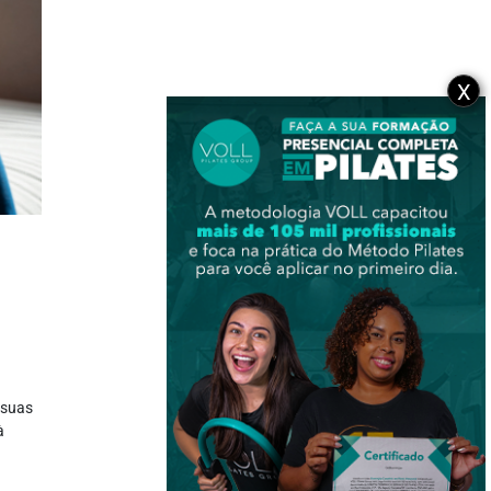
X
 suas
à