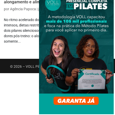
alongamento e alimentação
por
Agência Papoca
|
jul 14, 2025
|
Saúde e Bem-estar
No ritmo acelerado do dia a dia, muitas vezes focamos em treinos
intensos, dietas restritivas ou metas de desempenho, esquecendo
dois pilares silenciosos, mas essenciais, para uma vida plena e sem
dores pós-treino: o alongamento e a alimentação. Não se trata
somente...
© 2026 – VOLL Pilates Group. Todos os direitos reservados.