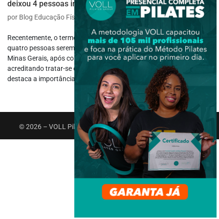
deixou 4 pessoas internadas em MG
por
Blog Educação Física
|
out 10, 2025
|
Saúde e Bem-estar
Recentemente, o termo falsa couve ganhou notoriedade após
quatro pessoas serem internadas em estado grave em Patrocínio,
Minas Gerais, após consumirem essa planta por engano,
acreditando tratar-se de folhas de couve comuns. O incidente
destaca a importância de...
© 2026 – VOLL Pilates Group. Todos os direitos reservados.