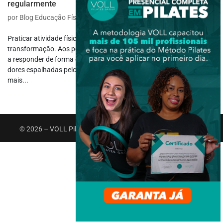
regularmente
por
Blog Educação Física
|
jun 2, 2025
|
Saúde e Bem-estar
Praticar atividade física é como acionar um botão silencioso de
transformação. Aos poucos, e quase sem perceber, o corpo começa
a responder de forma diferente. Mais disposição ao acordar, menos
dores espalhadas pelo dia, o humor melhora, o sono vem com
mais...
© 2026 – VOLL Pilates Group. Todos os direitos reservados.