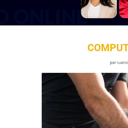
COMPUT
por
ruanvi