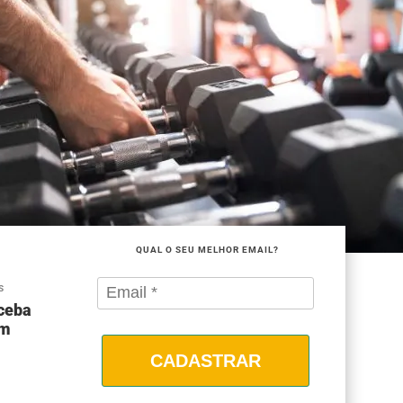
QUAL O SEU MELHOR EMAIL?
S
eceba
om
CADASTRAR