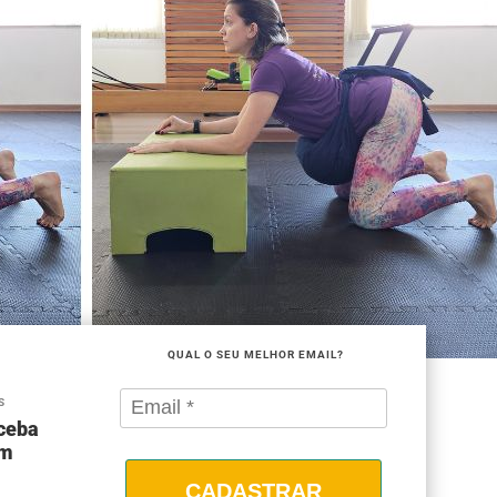
QUAL O SEU MELHOR EMAIL?
S
eceba
om
CADASTRAR