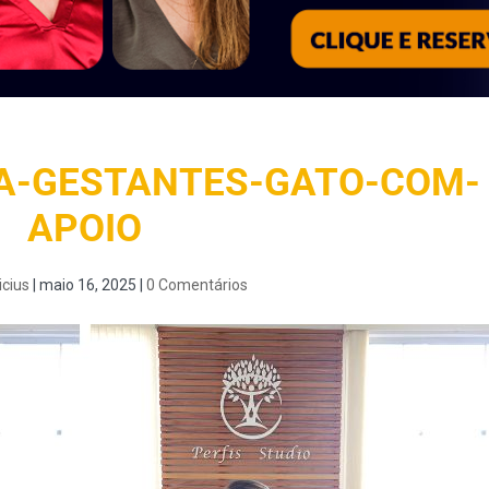
RA-GESTANTES-GATO-COM-
APOIO
icius
|
maio 16, 2025
|
0 Comentários