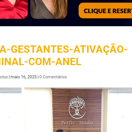
RA-GESTANTES-ATIVAÇÃO-
INAL-COM-ANEL
icius
|
maio 16, 2025
|
0 Comentários