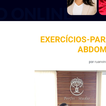
EXERCÍCIOS-PA
ABDOM
por
ruanvin