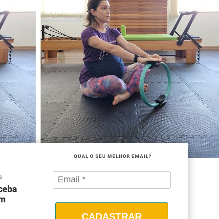
QUAL O SEU MELHOR EMAIL?
S
eceba
om
CADASTRAR