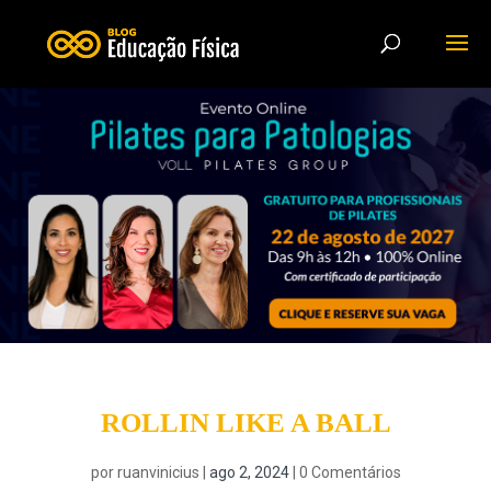
ROLLIN LIKE A BALL
por
ruanvinicius
|
ago 2, 2024
|
0 Comentários