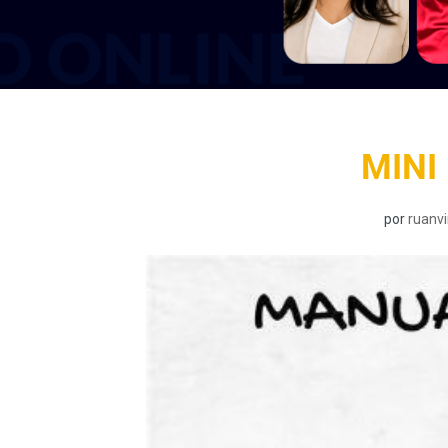
MINI
por
ruanvi